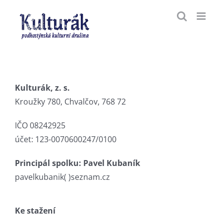
Přeskočit
na
obsah
Kulturák, z. s.
Kroužky 780, Chvalčov, 768 72
IČO 08242925
účet: 123-0070600247/0100
Principál spolku: Pavel Kubaník
pavelkubanik( )seznam.cz
Ke stažení